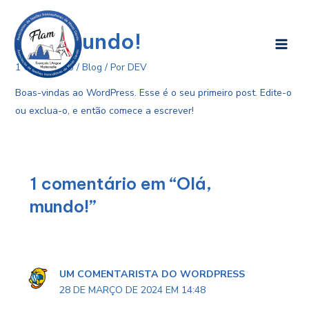
Ir
Main
para
Olá, mundo!
Men
o
conteúdo
1 Comentário
/
Blog
/ Por
DEV
Boas-vindas ao WordPress. Esse é o seu primeiro post. Edite-o
ou exclua-o, e então comece a escrever!
1 comentário em “Olá,
mundo!”
UM COMENTARISTA DO WORDPRESS
28 DE MARÇO DE 2024 EM 14:48