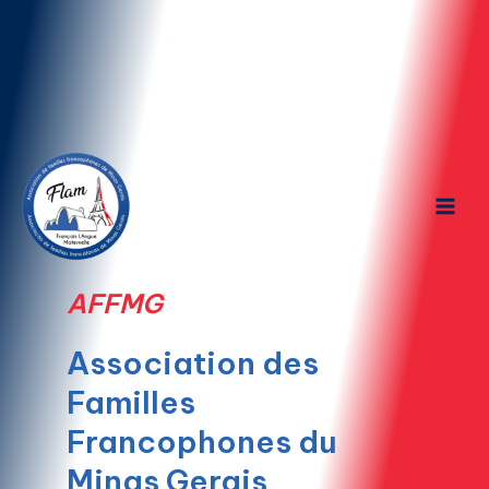
Ir
Main
para
Men
o
conteúdo
AFFMG
Association des
Familles
Francophones du
Minas Gerais